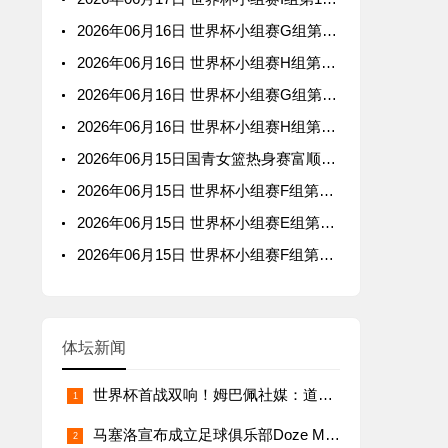
2026年06月16日 世界杯小组赛G组第1轮 伊朗vs新西兰 全场录像
2026年06月16日 世界杯小组赛H组第1轮 沙特vs乌拉圭 全场录像
2026年06月16日 世界杯小组赛G组第1轮 比利时vs埃及 全场录像
2026年06月16日 世界杯小组赛H组第1轮 西班牙vs佛得角 全场录像
2026年06月15日国青女篮热身赛富顺站 中国U17女篮 - 伏伊伏丁那女篮 全场录像
2026年06月15日 世界杯小组赛F组第1轮 瑞典vs突尼斯 全场录像
2026年06月15日 世界杯小组赛E组第1轮 科特迪瓦vs厄瓜多尔 全场录像
2026年06月15日 世界杯小组赛F组第1轮 荷兰vs日本 全场录像
体坛新闻
世界杯首战双响！姆巴佩社媒：道路会很漫长，但我们准备好了
马塞洛宣布成立足球俱乐部Doze Madrid，队名致敬在皇马球衣号码